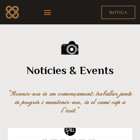
LA NOSTRA HISTÒRIA
EL PROJECTE
NOTÍCIES & EVENTS
BOTIGA
Notícies & Events
“Reunir-nos és un començament; treballar junts
és progrés i mantenir-nos, és el camí cap a
l'èxit.”