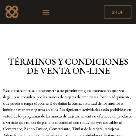
OUR STORY
THE PROJECT
OUR WINES
EVENTS & NEWS
CONTACT US
SHOP
TÉRMINOS Y CONDICIONES
DE VENTA ON-LINE
Este comerciante se compromete a no permitir ninguna transacción que sea
ilegal, o se considere por las marcas de tarjetas de crédito o el banco adquiriente,
que pueda o tenga el potencial de dañar la buena voluntad de los mismos o
influir de manera negativa en ellos. Las siguientes actividades están prohibidas en
virtud de los programas de las marcas de tarjetas: la venta u oferta de un producto
o servicio que no sea de plena conformidad con todas las leyes aplicables al
Comprador, Banco Emisor, Comerciante, Titular de la tarjeta, o tarjetas.
Además, las siguientes actividades también están prohibidas explícitamente: