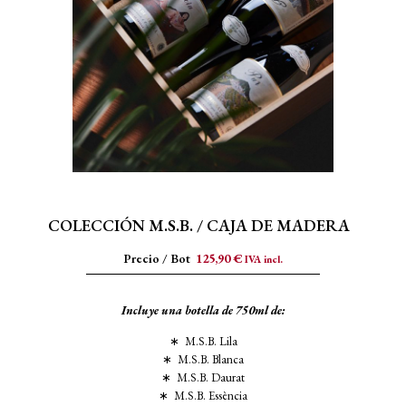
COLECCIÓN M.S.B. / CAJA DE MADERA
Precio / Bot
125,90
€
IVA incl.
Incluye una botella de 750ml de:
∗ M.S.B. Lila
∗ M.S.B. Blanca
∗ M.S.B. Daurat
∗ M.S.B. Essència