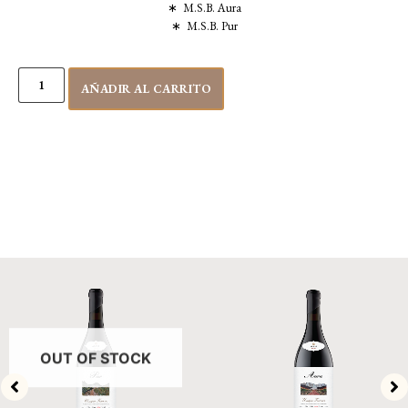
∗ M.S.B. Aura
∗ M.S.B. Pur
AÑADIR AL CARRITO
OUT OF STOCK